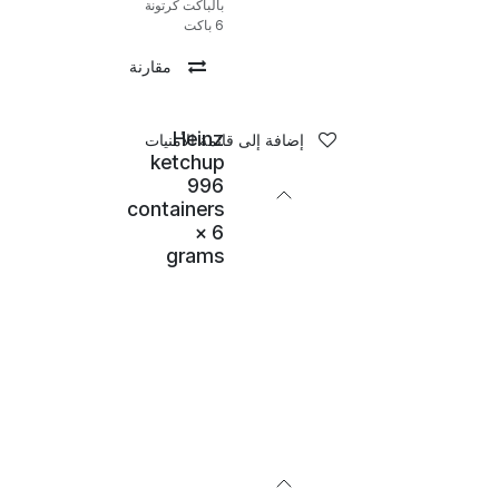
بالباكت كرتونة
6 باكت
مقارنة
Heinz
إضافة إلى قائمة الأمنيات
ketchup
996
containers
× 6
grams