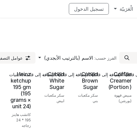
الْعَرَبيّة
تسجيل الدخول
الاسم (بالترتيب الأبجدي)
الفرز حسب:
عوامل التصفي
Heinz
Cubed
Cubed
Coffee
قائمة الأمنيات
إضافة إلى قائمة الأمنيات
إضافة إلى قائمة الأمنيات
إضافة إلى قائمة الأمنيات
ketchup
White
Brown
Creamer
195 gm
Sugar
Sugar
(Portion )
(195
مبيض قهوة
سكر مكعبات
سكر مكعبات
grams ×
(بورشن)
بني
ابيض
unit 24)
كاتشب هاينز
195 * 24
زجاجه